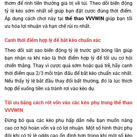
thơm để rinh tiền thưởng giá trị về túi. Theo dõi biến động
tỷ lệ kèo sớm nhất sẽ giúp bạn đặt cược đúng thời điểm.
Áp dụng cách chơi này tại
thể thao VVVWIN
giúp bạn tối
ưu hóa lợi nhuận và hạn chế rủi ro nhất.
Canh thời điểm hợp lý để bắt kèo chuẩn xác
Theo dõi sát sao biến động tỷ lệ trước giờ bóng lăn giúp
bạn nhận ra khi nào là thời điểm hợp lý để tối ưu cơ hội
chiến thắng. Thay vì cược quá sớm hoặc quá trễ, hãy canh
thời điểm qua 2/3 mỗi trận đấu để bắt kèo chuẩn xác nhất.
Nếu thấy tỷ lệ bắt đầu thay đổi bất thường, đó là lúc thích
hợp để xuống tiền và tránh rơi vào kèo dụ.
Tối ưu bằng cách rót vốn vào các kèo phụ trong thể thao
VVVWIN
Đừng bỏ qua các kèo phụ hấp dẫn nếu bạn muốn nâng
cao cơ hội hoàn vốn và có lợi nhuận. Một số hình thức phụ
đôi khi có tỷ lệ odds cao ổn định hơn trong khi một số kèo