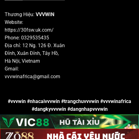
Thương Hiệu:
VVVWIN
Website:
https://30fsw.uk.com/
Phone: 0329535435
Địa chỉ: 12 Ng. 126 Đ. Xuân
Đỉnh, Xuân Đỉnh, Tây Hồ,
Hà Nội, Vietnam
Gmail:
vvvwinafrica@gmail.com
#vvvwin #nhacaivvvwin #trangchuvvvwin #vvvwinafrica
#dangkyvvvwin #dangnhapvvvwin
Copyright 2026 ©
30fsw.uk.com