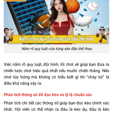
Nắm rõ quy luật của từng sàn đấu thể thao
Việc nắm rõ quy luật, đội hình, lối chơi sẽ giúp bạn đưa ra
chiến lược chơi hiệu quả nhất nếu muốn chiến thắng. Nếu
chơi tùy hứng mà không có hiểu biết gì thì “cháy túi” là
điều khả năng xảy ra.
Phân tích thông số để đọc kèo và tỷ lệ chuẩn xác
Phân tích chi tiết các thông số giúp bạn đọc kèo chính xác
nhất. Hội viên có thể nhận ra đâu là kèo dụ, đâu là kèo