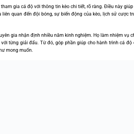
tham gia cá độ với thông tin kèo chi tiết, rõ ràng. Điều này giúp
u liên quan đến đội bóng, sự biến động của kèo, lịch sử cược t
huyên gia nhận định nhiều năm kinh nghiệm. Họ làm nhiệm vụ 
 với từng giải đấu. Từ đó, góp phần giúp cho hành trình cá độ
 như mong muốn.