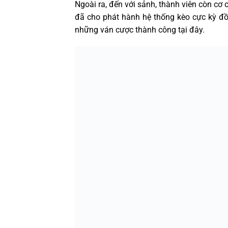
Ngoài ra, đến với sảnh, thành viên còn cơ 
đã cho phát hành hệ thống kèo cực kỳ đồ s
những ván cược thành công tại đây.