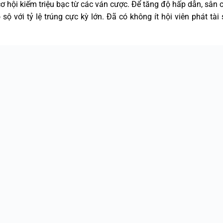
cơ hội kiếm triệu bạc từ các ván cược. Để tăng độ hấp dẫn, sân 
ộ với tỷ lệ trúng cực kỳ lớn. Đã có không ít hội viên phát tài