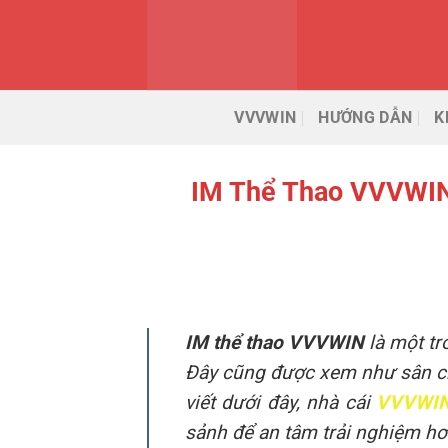
Bỏ
qua
nội
dung
VVVWIN
HƯỚNG DẪN
K
IM Thể Thao VVVWIN
IM thể thao VVVWIN
là một tr
Đây cũng được xem như sân chơ
viết dưới đây, nhà cái
VVVWI
sảnh để an tâm trải nghiệm hơ