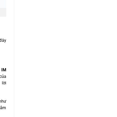
Tay
Cược
Cược
Sòng
Lớn
Bài
Chất
Lượng
Số
1
 đây
,
IM
 của
 lời
 như
 gắm