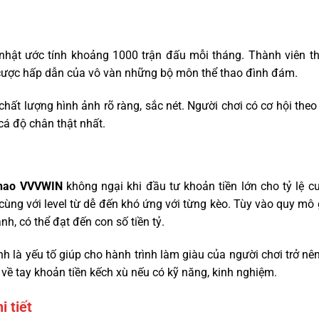
nhật ước tính khoảng 1000 trận đấu mỗi tháng. Thành viên 
o cược hấp dẫn của vô vàn những bộ môn thể thao đình đám.
hất lượng hình ảnh rõ ràng, sắc nét. Người chơi có cơ hội theo
cá độ chân thật nhất.
thao VVVWIN
không ngại khi đầu tư khoản tiền lớn cho tỷ lệ c
ng với level từ dễ đến khó ứng với từng kèo. Tùy vào quy mô 
h, có thể đạt đến con số tiền tỷ.
h là yếu tố giúp cho hành trình làm giàu của người chơi trở nê
 về tay khoản tiền kếch xù nếu có kỹ năng, kinh nghiệm.
i tiết