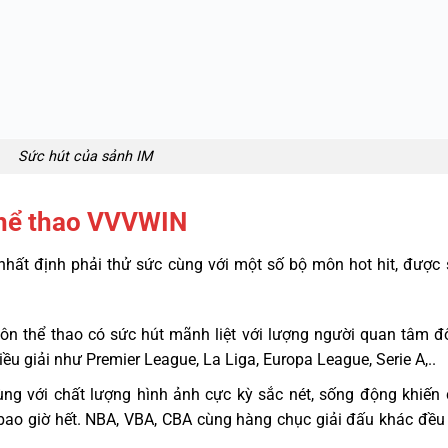
Sức hút của sảnh IM
thể thao VVVWIN
 nhất định phải thử sức cùng với một số bộ môn hot hit, được
ôn thể thao có sức hút mãnh liệt với lượng người quan tâm 
u giải như Premier League, La Liga, Europa League, Serie A,..
cùng với chất lượng hình ảnh cực kỳ sắc nét, sống động khiến
bao giờ hết. NBA, VBA, CBA cùng hàng chục giải đấu khác đều