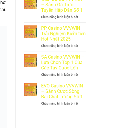
chơi
Hút
Gà
– Sảnh Gà Trực
Khách
VVVWIN
 sau
Tuyến Hấp Dẫn Số 1
Số
–
Chức năng bình luận bị tắt
1
ở
Sảnh
Odin
Gà
Đá
Gay
PP Casino VVVWIN –
Gà
Cấn
Trải Nghiệm Kiếm tiền
VVVWIN
Số
Hot Nhất 2025
–
1,
Chức năng bình luận bị tắt
ở
Sảnh
Chơi
PP
Gà
Ngay
Casino
Trực
SA Casino VVVWIN –
VVVWIN
Tuyến
Lựa Chọn Top 1 Của
–
Hấp
Các Tay Cược Lớn
Trải
Dẫn
Chức năng bình luận bị tắt
ở
Nghiệm
Số
SA
Kiếm
1
Casino
tiền
EVO Casino VVVWIN
VVVWIN
Hot
– Sảnh Cược Sòng
–
Nhất
Bài Chất Lượng Số 1
Lựa
2025
Chức năng bình luận bị tắt
ở
Chọn
EVO
Top
Casino
1
VVVWIN
Của
–
Các
Sảnh