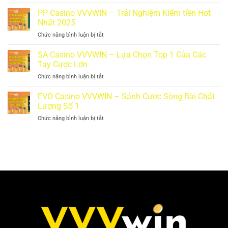
Odin
Sảnh
Khách
Đá
PP Casino VVVWIN – Trải Nghiệm Kiếm tiền Hot
Gà
Số
Gà
Gay
Nhất 2025
1
VVVWIN
Cấn
Chức năng bình luận bị tắt
ở
–
Số
PP
Sảnh
1,
Casino
SA Casino VVVWIN – Lựa Chọn Top 1 Của Các
Gà
Chơi
VVVWIN
Trực
Tay Cược Lớn
Ngay
–
Tuyến
Chức năng bình luận bị tắt
ở
Trải
Hấp
SA
Nghiệm
Dẫn
Casino
EVO Casino VVVWIN – Sảnh Cược Sòng Bài Chất
Kiếm
Số
VVVWIN
tiền
Lượng Số 1
1
–
Hot
Chức năng bình luận bị tắt
ở
Lựa
Nhất
EVO
Chọn
2025
Casino
Top
VVVWIN
1
–
Của
Sảnh
Các
Cược
Tay
Sòng
Cược
Bài
Lớn
Chất
Lượng
Số
1