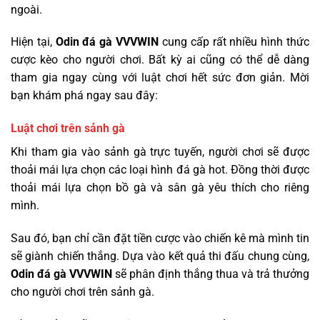
ngoài.
Hiện tại,
Odin đá gà VVVWIN
cung cấp rất nhiều hình thức
cược kèo cho người chơi. Bất kỳ ai cũng có thể dễ dàng
tham gia ngay cùng với luật chơi hết sức đơn giản. Mời
bạn khám phá ngay sau đây:
Luật chơi trên sảnh gà
Khi tham gia vào sảnh gà trực tuyến, người chơi sẽ được
thoải mái lựa chọn các loại hình đá gà hot. Đồng thời được
thoải mái lựa chọn bồ gà và sân gà yêu thích cho riêng
mình.
Sau đó, bạn chỉ cần đặt tiền cược vào chiến kê mà mình tin
sẽ giành chiến thắng. Dựa vào kết quả thi đấu chung cùng,
Odin đá gà VVVWIN
sẽ phân định thắng thua và trả thưởng
cho người chơi trên sảnh gà.