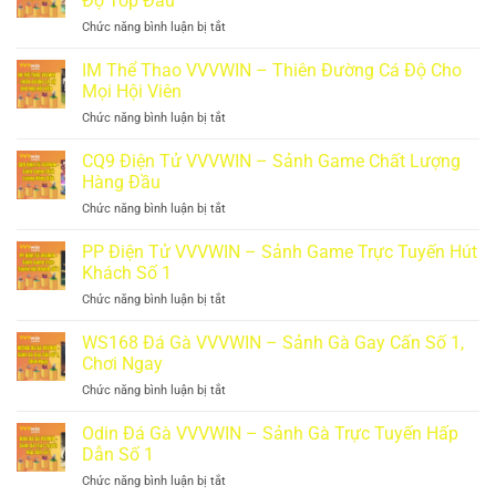
Độ Top Đầu
đảo
Chức năng bình luận bị tắt
ở
không?
UG
Phân
Thể
IM Thể Thao VVVWIN – Thiên Đường Cá Độ Cho
tích
Thao
nghi
Mọi Hội Viên
VVVWIN
ngờ
Chức năng bình luận bị tắt
ở
–
và
IM
Khám
mức
Thể
CQ9 Điện Tử VVVWIN – Sảnh Game Chất Lượng
Phá
độ
Thao
Sân
Hàng Đầu
uy
VVVWIN
Chơi
tín
Chức năng bình luận bị tắt
ở
–
Cá
thực
CQ9
Thiên
Độ
tế
Điện
PP Điện Tử VVVWIN – Sảnh Game Trực Tuyến Hút
Đường
Top
Tử
Cá
Khách Số 1
Đầu
VVVWIN
Độ
Chức năng bình luận bị tắt
ở
–
Cho
PP
Sảnh
Mọi
Điện
WS168 Đá Gà VVVWIN – Sảnh Gà Gay Cấn Số 1,
Game
Hội
Tử
Chất
Chơi Ngay
Viên
VVVWIN
Lượng
Chức năng bình luận bị tắt
ở
–
Hàng
WS168
Sảnh
Đầu
Đá
Odin Đá Gà VVVWIN – Sảnh Gà Trực Tuyến Hấp
Game
Gà
Trực
Dẫn Số 1
VVVWIN
Tuyến
Chức năng bình luận bị tắt
ở
–
Hút