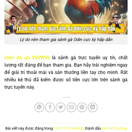
Lý do nên tham gia sảnh gà Odin cực kỳ hấp dẫn
Odin đá gà VVVWIN
là sảnh gà trực tuyến uy tín, chất
lượng rất đáng để bạn tham gia. Bạn hãy trải nghiệm ngay
để giải trí thoải mái và săn thưởng liền tay cho mình. Rất
nhiều kê thủ đã kiếm được số tiền cực lớn trên sảnh gà
trực tuyến này.
Bài viết này được đăng trong
TIN TỨC VVVWIN
. Đánh dấu
liên kết thường