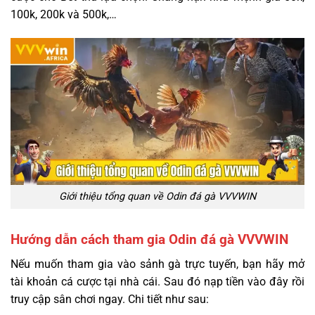
100k, 200k và 500k,…
Giới thiệu tổng quan về Odin đá gà VVVWIN
Hướng dẫn cách tham gia Odin đá gà VVVWIN
Nếu muốn tham gia vào sảnh gà trực tuyến, bạn hãy mở
tài khoản cá cược tại nhà cái. Sau đó nạp tiền vào đây rồi
truy cập sân chơi ngay. Chi tiết như sau: